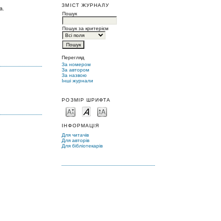
ЗМІСТ ЖУРНАЛУ
а.
Пошук
Пошук за критерієм
Перегляд
За номером
За автором
За назвою
Інші журнали
РОЗМІР ШРИФТА
ІНФОРМАЦІЯ
Для читачів
Для авторів
Для бібліотекарів