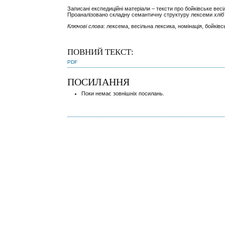
Записані експедиційні матеріали – тексти про бойківське вес
Проаналізовано складну семантичну структуру лексеми
хліб
Ключові слова
: лексема, весільна лексика, номінація, бойківсь
ПОВНИЙ ТЕКСТ:
PDF
ПОСИЛАННЯ
Поки немає зовнішніх посилань.