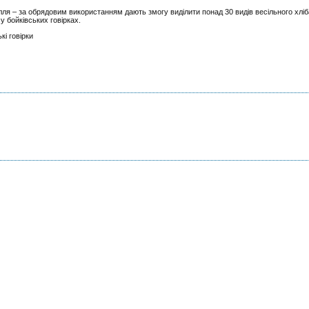
ілля – за обрядовим використанням дають змогу виділити понад 30 видів весільного хліб
у бойківських говірках.
кі говірки