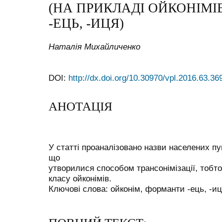
(НА ПРИКЛАДІ ОЙКОНІМ
-ЕЦЬ, -ИЦЯ)
Наталія Михайличенко
DOI:
http://dx.doi.org/10.30970/vpl.2016.63.36
АНОТАЦІЯ
У статті проаналізовано назви населених пу
що
утворилися способом трансонімізації, тобт
класу ойконімів.
Ключові слова: ойконім, форманти -ець, -иця