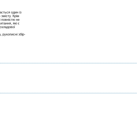
ається один із
 змісту. Крім
і повністю не
итання, які є
 складової
, рукописні збір-