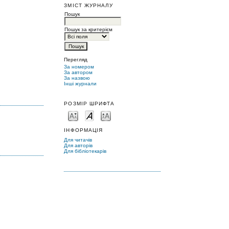
ЗМІСТ ЖУРНАЛУ
Пошук
Пошук за критерієм
Перегляд
За номером
За автором
За назвою
Інші журнали
РОЗМІР ШРИФТА
ІНФОРМАЦІЯ
Для читачів
Для авторів
Для бібліотекарів