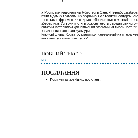
У Російській національній бібліотеці в Санкт-Петербурзі зберіг
п’яти відомих глаголичних збірників ХV століття нелітургічного
того, там є фрагменти чотирьох збірників цього ж століття, як
збереглися. Усі вони містять рідкісні тексти середньовічного ч
багатим матеріалом для вивчення глаголичної писемності як
загальнослов’янської культури.
Ключові слова: Хорватія, глаголиця, середньовічна література
ники нелітургічного змісту, XV ст.
ПОВНИЙ ТЕКСТ:
PDF
ПОСИЛАННЯ
Поки немає зовнішніх посилань.