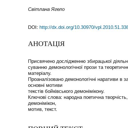
Світлана Ягело
DOI:
http://dx.doi.org/10.30970/vpl.2010.51.33
АНОТАЦІЯ
Присвячено дослідженню збирацької діяльно
суванню демонологічної прози та теоретич
матеріалу.
Проаналізовано демонологічні наративи в з
основні мотиви
текстів бойківського демонімікону.
Ключові слова: народна поетична творчість,
демонімікон,
мотив, текст.