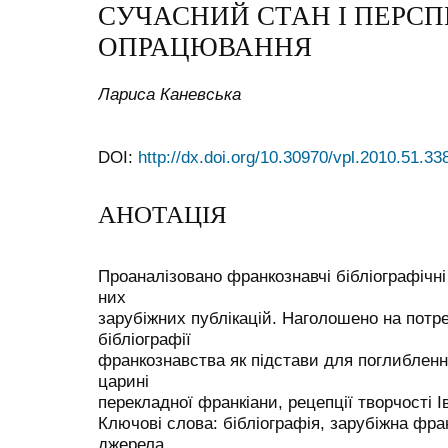
СУЧАСНИЙ СТАН І ПЕРС
ОПРАЦЮВАННЯ
Лариса Каневська
DOI:
http://dx.doi.org/10.30970/vpl.2010.51.33
АНОТАЦІЯ
Проаналізовано франкознавчі бібліографічні
них
зарубіжних публікацій. Наголошено на потре
бібліографії
франкознавства як підстави для поглибленн
царині
перекладної франкіани, рецепції творчості 
Ключові слова: бібліографія, зарубіжна фран
джерела