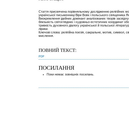
Стаття присвячена порівняльному дослідженню релігійних мот
української письменниці Віри Вовк і польського священика Я
Виокремлення ідейних домінант аналізованих творів засвідч
близькість світоглядних і художньо-естетичних координат обо
тривкість духовного діалогу української й польської літератур 
лірики.
Ключові слова: релігійна поезія, сакральне, мотив, символ, с
мислення.
ПОВНИЙ ТЕКСТ:
PDF
ПОСИЛАННЯ
Поки немає зовнішніх посилань.