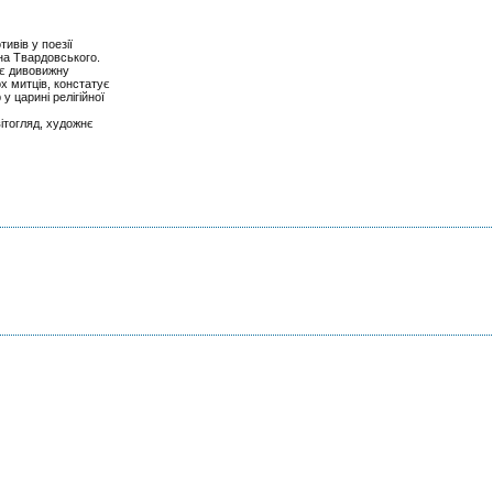
ивів у поезії
на Твардовського.
ує дивовижну
х митців, констатує
у царині релігійної
вітогляд, художнє