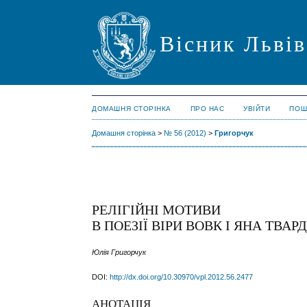
Вісник Львів
ДОМАШНЯ СТОРІНКА
ПРО НАС
УВІЙТИ
ПОШ
Домашня сторінка
>
№ 56 (2012)
>
Григорчук
РЕЛІГІЙНІ МОТИВИ
В ПОЕЗІЇ ВІРИ ВОВК І ЯНА ТВА
Юлія Григорчук
DOI:
http://dx.doi.org/10.30970/vpl.2012.56.2477
АНОТАЦІЯ