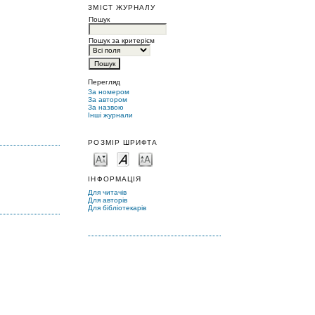
ЗМІСТ ЖУРНАЛУ
Пошук
Пошук за критерієм
Перегляд
За номером
За автором
За назвою
Інші журнали
РОЗМІР ШРИФТА
ІНФОРМАЦІЯ
Для читачів
Для авторів
Для бібліотекарів