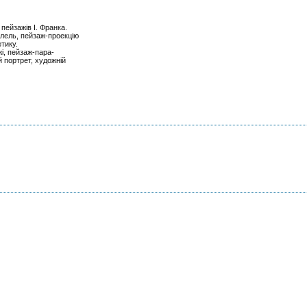
пейзажів І. Франка.
лель, пейзаж-проекцію
тику.
і, пейзаж-пара-
й портрет, художній