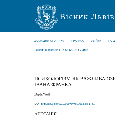
Вісник Львів
ДОМАШНЯ СТОРІНКА
ПРО НАС
УВІЙТИ
ПОШ
Домашня сторінка
>
№ 58 (2013)
>
Лапій
ПСИХОЛОГІЗМ ЯК ВАЖЛИВА ОЗ
ІВАНА ФРАНКА
Марія Лапій
DOI:
http://dx.doi.org/10.30970/vpl.2013.58.1781
АНОТАЦІЯ