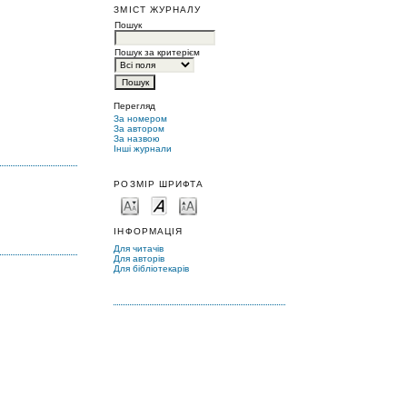
ЗМІСТ ЖУРНАЛУ
Пошук
Пошук за критерієм
Перегляд
За номером
За автором
За назвою
Інші журнали
РОЗМІР ШРИФТА
ІНФОРМАЦІЯ
Для читачів
Для авторів
Для бібліотекарів