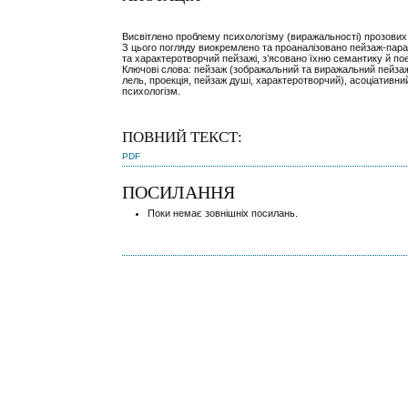
Висвітлено проблему психологізму (виражальності) прозових 
З цього погляду виокремлено та проаналізовано пейзаж-пара
та характеротворчий пейзажі, з’ясовано їхню семантику й пое
Ключові слова: пейзаж (зображальний та виражальний пейзаж
лель, проекція, пейзаж душі, характеротворчий), асоціативни
психологізм.
ПОВНИЙ ТЕКСТ:
PDF
ПОСИЛАННЯ
Поки немає зовнішніх посилань.