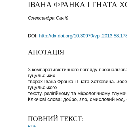
ІВАНА ФРАНКА І ГНАТА 
Олександра Салій
DOI:
http://dx.doi.org/10.30970/vpl.2013.58.17
АНОТАЦІЯ
З компаративістичного погляду проаналізов
гуцульських
творах Івана Франка і Гната Хоткевича. Зос
гуцульського
тексту, релігійному та міфологічному тлума
Ключові слова: добро, зло, смисловий код, 
ПОВНИЙ ТЕКСТ:
PDF