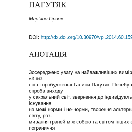
ПАГУТЯК
Мар’яна Гірняк
DOI:
http://dx.doi.org/10.30970/vpl.2014.60.15
АНОТАЦІЯ
Зосереджено увагу на найважливіших виміра
«Книзі
снів і пробуджень» Галини Пагутяк. Перебув
спроба виходу
у сакральний світ, звернення до індивідуаль
існування
на межі норми і не-норми, творення альтерн
світу, роз-
мивання граней між собою та світом інших
пограниччя