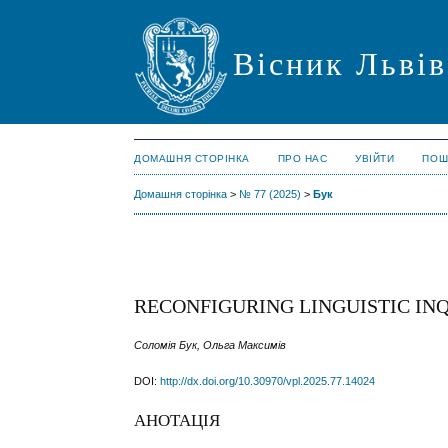
Вісник Львів
ДОМАШНЯ СТОРІНКА
ПРО НАС
УВІЙТИ
ПОШ
Домашня сторінка
>
№ 77 (2025)
>
Бук
RECONFIGURING LINGUISTIC INQ
Соломія Бук, Ольга Максимів
DOI:
http://dx.doi.org/10.30970/vpl.2025.77.14024
АНОТАЦІЯ