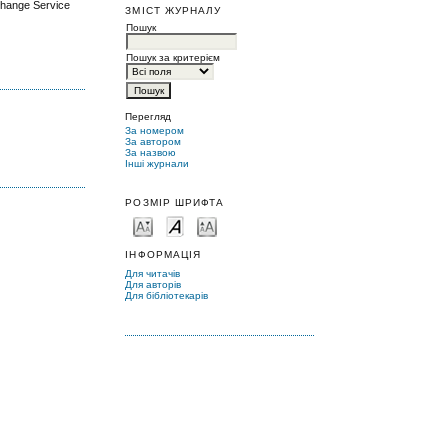
xchange Service
ЗМІСТ ЖУРНАЛУ
Пошук
Пошук за критерієм
Перегляд
За номером
За автором
За назвою
Інші журнали
РОЗМІР ШРИФТА
ІНФОРМАЦІЯ
Для читачів
Для авторів
Для бібліотекарів