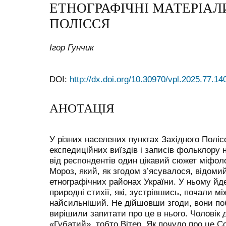
ЕТНОГРАФІЧНІ МАТЕРІАЛИ
ПОЛІССЯ
Ігор Гунчик
DOI:
http://dx.doi.org/10.30970/vpl.2025.77.14
АНОТАЦІЯ
У різних населених пунктах Західного Поліс
експедиційних виїздів і записів фольклору
від респондентів один цікавий сюжет міфоло
Мороз, який, як згодом з’ясувалося, відомий
етнографічних районах України. У ньому йде
природні стихії, які, зустрівшись, почали м
найсильніший. Не дійшовши згоди, вони поб
вирішили запитати про це в нього. Чоловік д
«Губатий», тобто Вітер. Як почуло про це С