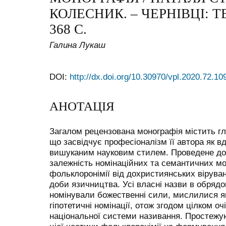
КОЛЕСНИК. – ЧЕРНІВЦІ: ТЕ
368 С.
Галина Лукаш
DOI:
http://dx.doi.org/10.30970/vpl.2020.72.10
АНОТАЦІЯ
Загалом рецензована монографія містить гл
що засвідчує професіоналізм її автора як в
вишуканим науковим стилем. Проведене до
залежність номінаційних та семантичних м
фольклоронімії від дохристиянських віруван
доби язичництва. Усі власні назви в обрядо
номінували божественні сили, мислилися як 
гіпотетичні номінації, отож згодом цілком оч
національної системи називання. Простеж