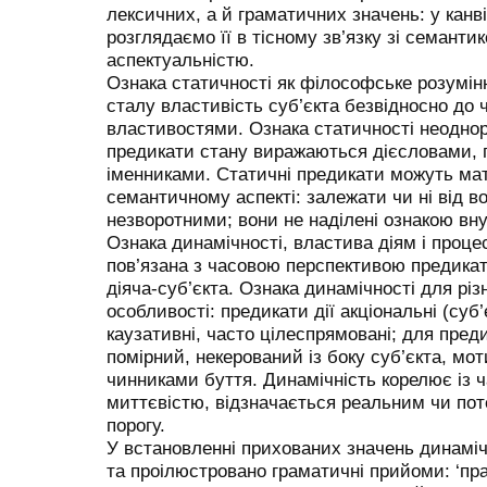
лексичних, а й граматичних значень: у канв
розглядаємо її в тісному зв’язку зі семант
аспектуальністю.
Ознака статичності як філософське розумінн
сталу властивість суб’єкта безвідносно до ч
властивостями. Ознака статичності неоднор
предикати стану виражаються дієсловами, 
іменниками. Статичні предикати можуть мат
семантичному аспекті: залежати чи ні від в
незворотними; вони не наділені ознакою вну
Ознака динамічності, властива діям і проце
пов’язана з часовою перспективою предикат
діяча-суб’єкта. Ознака динамічності для різ
особливості: предикати дії акціональні (суб
каузативні, часто цілеспрямовані; для пред
помірний, некерований із боку суб’єкта, м
чинниками буття. Динамічність корелює із 
миттєвістю, відзначається реальним чи по
порогу.
У встановленні прихованих значень динамічн
та проілюстровано граматичні прийоми: ‘пра