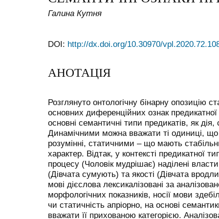
Галина Кутня
DOI:
http://dx.doi.org/10.30970/vpl.2020.72.10
АНОТАЦІЯ
Розглянуто онтологічну бінарну опозицію ста
основних диференційних ознак предикатної т
основні семантичні типи предикатів, як дія, 
Динамічними можна вважати ті одиниці, що
розумінні, статичними – що мають стабіль
характер. Відтак, у контексті предикатної ти
процесу (Чоловік мудрішає) наділені власти
(Дівчата сумують) та якості (Дівчата вродлив
мові дієслова лексикалізовані за аналізова
морфологічних показників, носії мови здеб
чи статичність апріорно, на основі семанти
вважати її прихованою категорією. Аналізо