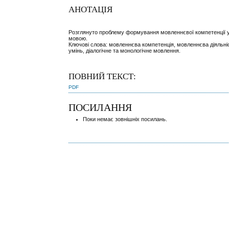
АНОТАЦІЯ
Розглянуто проблему формування мовленнєвої компетенції уч
мовою.
Ключові слова: мовленнєва компетенція, мовленнєва діяльні
умінь, діалогічне та монологічне мовлення.
ПОВНИЙ ТЕКСТ:
PDF
ПОСИЛАННЯ
Поки немає зовнішніх посилань.