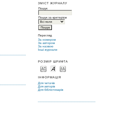
ЗМІСТ ЖУРНАЛУ
Пошук
Пошук за критерієм
Перегляд
За номером
За автором
За назвою
Інші журнали
РОЗМІР ШРИФТА
ІНФОРМАЦІЯ
Для читачів
Для авторів
Для бібліотекарів