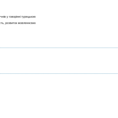
нів у говорінні турецькою
сть, розвиток мовленнєвих