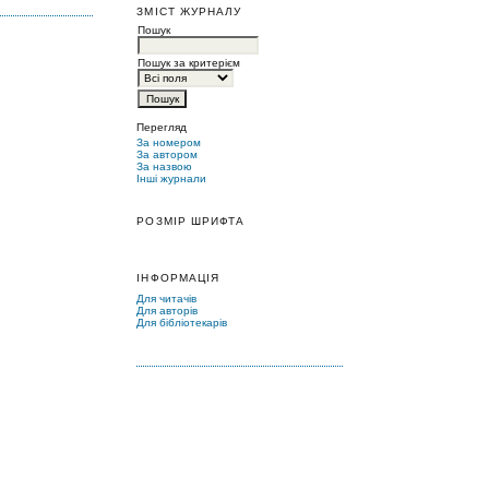
ЗМІСТ ЖУРНАЛУ
Пошук
Пошук за критерієм
Перегляд
За номером
За автором
За назвою
Інші журнали
РОЗМІР ШРИФТА
ІНФОРМАЦІЯ
Для читачів
Для авторів
Для бібліотекарів