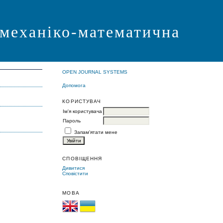
 механіко-математична
OPEN JOURNAL SYSTEMS
Допомога
КОРИСТУВАЧ
Ім'я користувача
Пароль
Запам'ятати мене
СПОВІЩЕННЯ
Дивитися
Сповістити
МОВА