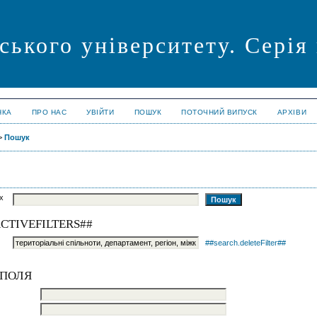
ського університету. Сері
НКА
ПРО НАС
УВІЙТИ
ПОШУК
ПОТОЧНИЙ ВИПУСК
АРХІВИ
>
Пошук
ях
CTIVEFILTERS##
##search.deleteFilter##
 ПОЛЯ