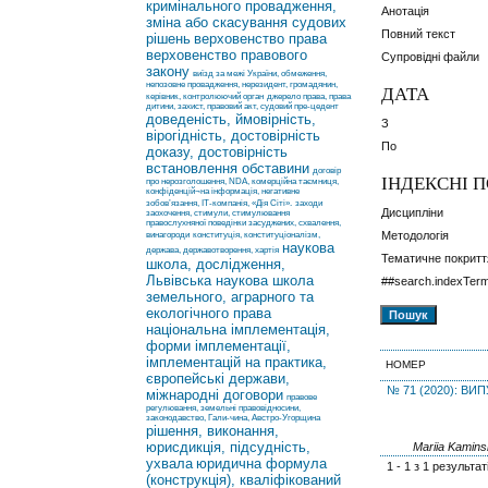
кримінального провадження,
Анотація
зміна або скасування судових
Повний текст
рішень
верховенство права
верховенство правового
Супровідні файли
закону
виїзд за межі України, обмеження,
непозовне провадження, нерезидент, громадянин,
ДАТА
керівник, контролюючий орган
джерело права, права
дитини, захист, правовий акт, судовий пре-цедент
доведеність, ймовірність,
З
вірогідність, достовірність
По
доказу, достовірність
встановлення обставини
договір
ІНДЕКСНІ 
про нерозголошення, NDA, комерційна таємниця,
конфіденцій¬на інформація, негативне
зобов’язання, ІТ-компанія, «Дія Сіті».
заходи
Дисципліни
заохочення, стимули, стимулювання
правослухняної поведінки засуджених, схвалення,
Методологія
винагороди
конституція, конституціоналізм,
наукова
держава, державотворення, хартія
Тематичне покритт
школа, дослідження,
Львівська наукова школа
##search.indexTer
земельного, аграрного та
екологічного права
національна імплементація,
форми імплементації,
імплементацій на практика,
НОМЕР
європейські держави,
№ 71 (2020): ВИП
міжнародні договори
правове
регулювання, земельні правовідносини,
законодавство, Гали-чина, Австро-Угорщина
рішення, виконання,
юрисдикція, підсудність,
Mariia Kamin
ухвала
юридична формула
1 - 1 з 1 результат
(конструкція), кваліфікований