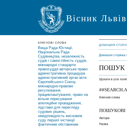
Вісник Львів
КЛЮЧОВІ СЛОВА
ДОМАШНЯ СТОРІ
Вища Рада Юстиції,
Національна Рада
Домашня сторінка
Судівництва, незалежність
судів і самостійність суддів,
міжнародні стандарти
ПОШУК
правосуддя
авторське право
адміністративна процедура
адміністративний орган
акти
Шукати в усіх пол
Європейського Союзу,
міжнародно-правове
##SEARCH.A
регулювання,
працевлаштування, право на
Ключові слова
вільне пересування
апеляційне провадження,
підстави для перегляду
ПОШУКОВІ
судових рішень,
невідповідність висновків
Автори
суду першої інстанції
фактичним обставинам
Назва