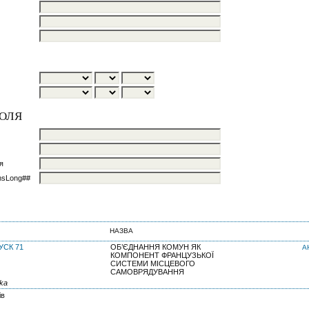
ПОЛЯ
я
msLong##
НАЗВА
УСК 71
ОБ’ЄДНАННЯ КОМУН ЯК
А
КОМПОНЕНТ ФРАНЦУЗЬКОЇ
СИСТЕМИ МІСЦЕВОГО
САМОВРЯДУВАННЯ
ska
ів