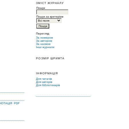
ЗМІСТ ЖУРНАЛУ
Пошук
Пошук за критерієм
Перегляд
За номером
За автором
За назвою
Інші журнали
РОЗМІР ШРИФТА
ІНФОРМАЦІЯ
Для читачів
Для авторів
Для бібліотекарів
НОТАЦІЯ
PDF