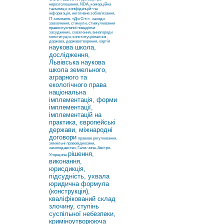
нерозголошення, NDA, комерційна
таємниця, конфіденцій¬на
інформація, негативне зобов’язання,
ІТ-компанія, «Дія Сіті».
заходи
заохочення, стимули, стимулювання
правослухняної поведінки
засуджених, схвалення, винагороди
конституція, конституціоналізм,
держава, державотворення, хартія
наукова школа,
дослідження,
Львівська наукова
школа земельного,
аграрного та
екологічного права
національна
імплементація, форми
імплементації,
імплементацій на
практика, європейські
держави, міжнародні
договори
правове регулювання,
земельні правовідносини,
законодавство, Гали-чина, Австро-
рішення,
Угорщина
виконання,
юрисдикція,
підсудність, ухвала
юридична формула
(конструкція),
кваліфікований склад
злочину, ступінь
суспільної небезпеки,
криміноутворююча