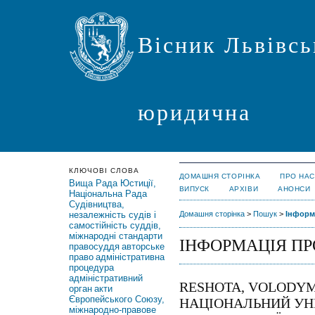
Вісник Львівсь
юридична
КЛЮЧОВІ СЛОВА
ДОМАШНЯ СТОРІНКА
ПРО НАС
Вища Рада Юстиції,
ВИПУСК
АРХІВИ
АНОНСИ
Національна Рада
Судівництва,
незалежність судів і
Домашня сторінка
>
Пошук
>
Інформ
самостійність суддів,
міжнародні стандарти
ІНФОРМАЦІЯ ПР
правосуддя
авторське
право
адміністративна
процедура
адміністративний
RESHOTA, VOLODYM
орган
акти
Європейського Союзу,
НАЦІОНАЛЬНИЙ УНІ
міжнародно-правове