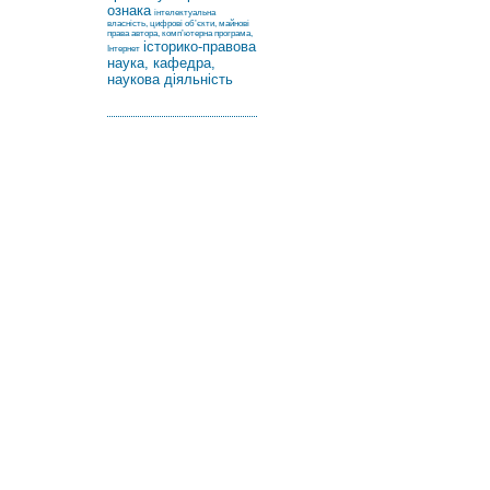
ознака
інтелектуальна
власність, цифрові об’єкти, майнові
права автора, комп’ютерна програма,
історико-правова
Інтернет
наука, кафедра,
наукова діяльність