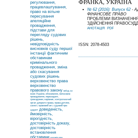
ФРАНКА, УКРАЇНА
регулювання,
працевлаштування,
№ 62 (2016): Випуск 62
- А
право на вільне
ФІНАНСОВЕ ПРАВО
пересування
ПРОБЛЕМИ ВИЗНАЧЕННЯ
апеляційне
ЗДІЙСНЕННЯ ПРАВОСУД
провадження,
АНОТАЦІЯ
PDF
підстави для
перегляду судових
рішень,
невідповідність
ISSN: 2078-4503
висновків суду першої
інстанції фактичним
обставинам
кримінального
провадження, зміна
або скасування
судових рішень
верховенство права
верховенство
правового закону
виїзд за
межі України, обмеження, непозовне
провадження, нерезидент,
громадянин, керівник, контролюючий
орган
джерело права, права дитини,
захист, правовий акт, судовий пре-
доведеність,
цедент
ймовірність,
вірогідність,
достовірність доказу,
достовірність
встановлення
обставини
договір про