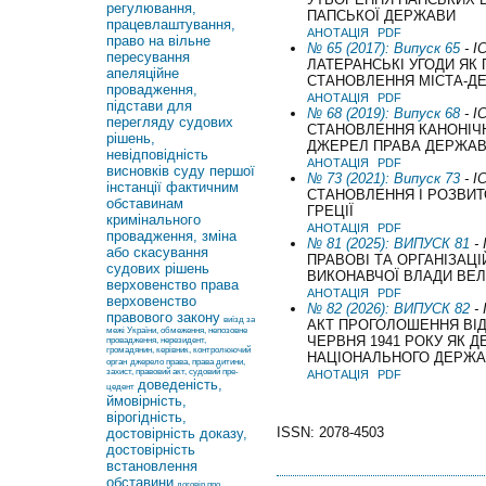
регулювання,
ПАПСЬКОЇ ДЕРЖАВИ
працевлаштування,
АНОТАЦІЯ
PDF
право на вільне
№ 65 (2017): Випуск 65
- І
пересування
ЛАТЕРАНСЬКІ УГОДИ ЯК 
апеляційне
СТАНОВЛЕННЯ МІСТА-Д
провадження,
АНОТАЦІЯ
PDF
підстави для
№ 68 (2019): Випуск 68
- І
перегляду судових
СТАНОВЛЕННЯ КАНОНІЧН
рішень,
ДЖЕРЕЛ ПРАВА ДЕРЖАВ
невідповідність
АНОТАЦІЯ
PDF
висновків суду першої
№ 73 (2021): Випуск 73
- І
інстанції фактичним
СТАНОВЛЕННЯ І РОЗВИТ
обставинам
ГРЕЦІЇ
кримінального
АНОТАЦІЯ
PDF
провадження, зміна
№ 81 (2025): ВИПУСК 81
- 
або скасування
ПРАВОВІ ТА ОРГАНІЗАЦІ
судових рішень
ВИКОНАВЧОЇ ВЛАДИ ВЕЛ
верховенство права
АНОТАЦІЯ
PDF
верховенство
№ 82 (2026): ВИПУСК 82
- 
правового закону
виїзд за
АКТ ПРОГОЛОШЕННЯ ВІД
межі України, обмеження, непозовне
ЧЕРВНЯ 1941 РОКУ ЯК 
провадження, нерезидент,
громадянин, керівник, контролюючий
НАЦІОНАЛЬНОГО ДЕРЖАВ
орган
джерело права, права дитини,
захист, правовий акт, судовий пре-
АНОТАЦІЯ
PDF
доведеність,
цедент
ймовірність,
вірогідність,
ISSN: 2078-4503
достовірність доказу,
достовірність
встановлення
обставини
договір про