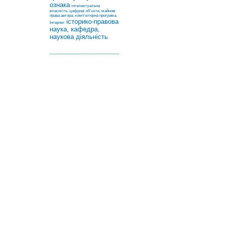
ознака
інтелектуальна
власність, цифрові об’єкти, майнові
права автора, комп’ютерна програма,
історико-правова
Інтернет
наука, кафедра,
наукова діяльність