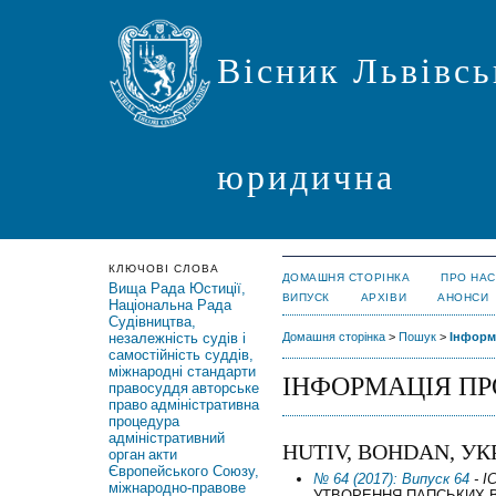
Вісник Львівсь
юридична
КЛЮЧОВІ СЛОВА
ДОМАШНЯ СТОРІНКА
ПРО НАС
Вища Рада Юстиції,
ВИПУСК
АРХІВИ
АНОНСИ
Національна Рада
Судівництва,
незалежність судів і
Домашня сторінка
>
Пошук
>
Інформ
самостійність суддів,
міжнародні стандарти
ІНФОРМАЦІЯ ПР
правосуддя
авторське
право
адміністративна
процедура
адміністративний
HUTIV, BOHDAN, УК
орган
акти
Європейського Союзу,
№ 64 (2017): Випуск 64
- І
міжнародно-правове
УТВОРЕННЯ ПАПСЬКИХ В