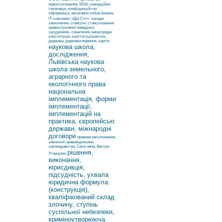
нерозголошення, NDA, комерційна
таємниця, конфіденцій¬на
інформація, негативне зобов’язання,
ІТ-компанія, «Дія Сіті».
заходи
заохочення, стимули, стимулювання
правослухняної поведінки
засуджених, схвалення, винагороди
конституція, конституціоналізм,
держава, державотворення, хартія
наукова школа,
дослідження,
Львівська наукова
школа земельного,
аграрного та
екологічного права
національна
імплементація, форми
імплементації,
імплементацій на
практика, європейські
держави, міжнародні
договори
правове регулювання,
земельні правовідносини,
законодавство, Гали-чина, Австро-
рішення,
Угорщина
виконання,
юрисдикція,
підсудність, ухвала
юридична формула
(конструкція),
кваліфікований склад
злочину, ступінь
суспільної небезпеки,
криміноутворююча