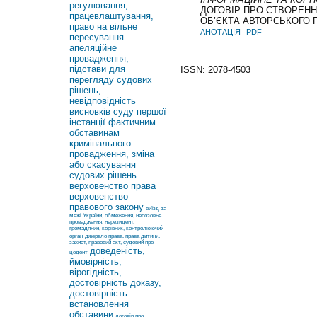
регулювання,
ДОГОВІР ПРО СТВОРЕНН
працевлаштування,
ОБ’ЄКТА АВТОРСЬКОГО 
право на вільне
АНОТАЦІЯ
PDF
пересування
апеляційне
провадження,
підстави для
ISSN: 2078-4503
перегляду судових
рішень,
невідповідність
висновків суду першої
інстанції фактичним
обставинам
кримінального
провадження, зміна
або скасування
судових рішень
верховенство права
верховенство
правового закону
виїзд за
межі України, обмеження, непозовне
провадження, нерезидент,
громадянин, керівник, контролюючий
орган
джерело права, права дитини,
захист, правовий акт, судовий пре-
доведеність,
цедент
ймовірність,
вірогідність,
достовірність доказу,
достовірність
встановлення
обставини
договір про