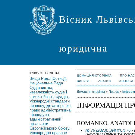
Вісник Львівсь
юридична
КЛЮЧОВІ СЛОВА
ДОМАШНЯ СТОРІНКА
ПРО НАС
Вища Рада Юстиції,
ВИПУСК
АРХІВИ
АНОНСИ
Національна Рада
Судівництва,
незалежність судів і
Домашня сторінка
>
Пошук
>
Інформ
самостійність суддів,
міжнародні стандарти
ІНФОРМАЦІЯ ПР
правосуддя
авторське
право
адміністративна
процедура
адміністративний
ROMANKO, ANATOLI
орган
акти
Європейського Союзу,
№ 76 (2023): ВИПУСК 76
-
міжнародно-правове
ІНФОРМАЦІЙНЕ ТА КОР