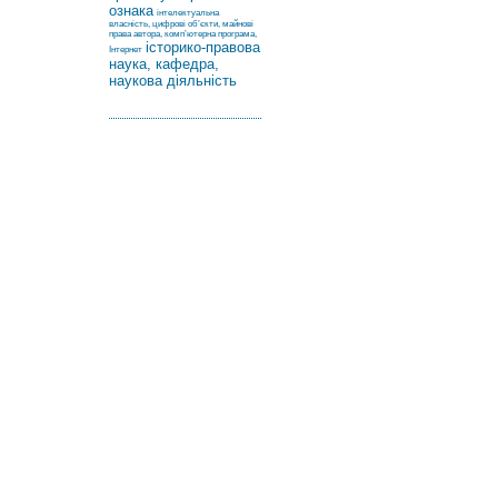
ознака
інтелектуальна
власність, цифрові об’єкти, майнові
права автора, комп’ютерна програма,
історико-правова
Інтернет
наука, кафедра,
наукова діяльність