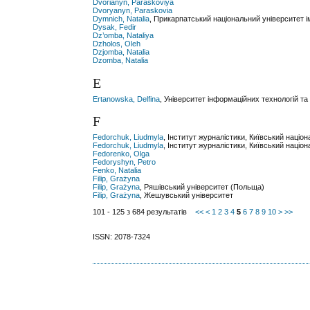
Dvorianyn, Paraskoviya
Dvoryanyn, Paraskovia
Dymnich, Natalia
, Прикарпатський національний університет 
Dysak, Fedir
Dz’omba, Nataliya
Dzholos, Oleh
Dzjomba, Natalia
Dzomba, Natalia
E
Ertanowska, Delfina
, Університет інформаційних технологій 
F
Fedorchuk, Liudmyla
, Інститут журналістики, Київський націо
Fedorchuk, Liudmyla
, Інститут журналістики, Київський націо
Fedorenko, Olga
Fedoryshyn, Petro
Fenko, Natalia
Filip, Grażyna
Filip, Grażyna
, Ряшівський університет (Польща)
Filip, Grażyna
, Жешувський університет
101 - 125 з 684 результатів
<<
<
1
2
3
4
5
6
7
8
9
10
>
>>
ISSN: 2078-7324