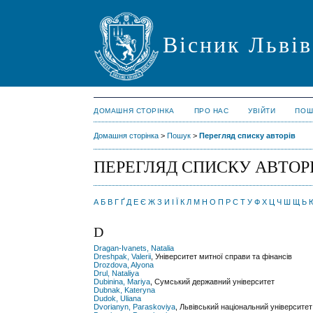
Вісник Львів
ДОМАШНЯ СТОРІНКА
ПРО НАС
УВІЙТИ
ПОШ
Домашня сторінка
>
Пошук
>
Перегляд списку авторів
ПЕРЕГЛЯД СПИСКУ АВТОР
А
Б
В
Г
Ґ
Д
Е
Є
Ж
З
И
І
Ї
К
Л
М
Н
О
П
Р
С
Т
У
Ф
Х
Ц
Ч
Ш
Щ
Ь
D
Dragan-Ivanets, Natalia
Dreshpak, Valerii
, Університет митної справи та фінансів
Drozdova, Alyona
Drul, Nataliya
Dubinina, Mariya
, Сумський державний університет
Dubnak, Kateryna
Dudok, Uliana
Dvorianyn, Paraskoviya
, Львівський національний університет