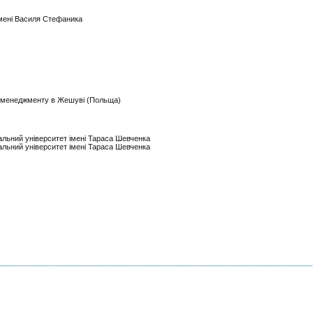
імені Василя Стефаника
та менеджменту в Жешуві (Польща)
нальний університет імені Тараса Шевченка
нальний університет імені Тараса Шевченка