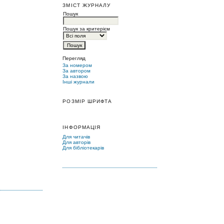
ЗМІСТ ЖУРНАЛУ
Пошук
Пошук за критерієм
Перегляд
За номером
За автором
За назвою
Інші журнали
РОЗМІР ШРИФТА
ІНФОРМАЦІЯ
Для читачів
Для авторів
Для бібліотекарів