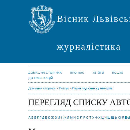
Вісник Львівсь
журналістика
ДОМАШНЯ СТОРІНКА
ПРО НАС
УВІЙТИ
ПОШУК
ДО ПУБЛІКАЦІЙ
Домашня сторінка
>
Пошук
>
Перегляд списку авторів
ПЕРЕГЛЯД СПИСКУ АВТ
А
Б
В
Г
Ґ
Д
Е
Є
Ж
З
И
І
Ї
К
Л
М
Н
О
П
Р
С
Т
У
Ф
Х
Ц
Ч
Ш
Щ
Ь
Ю
Я
Всі