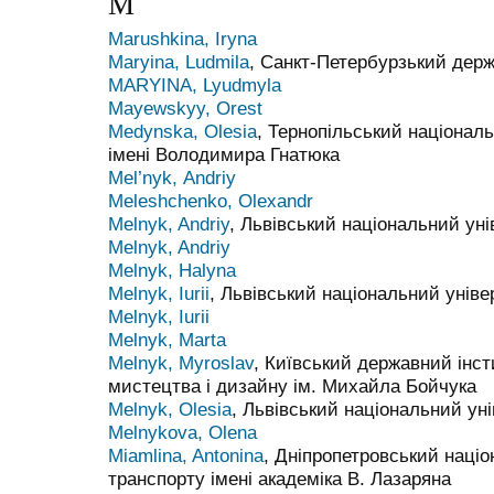
M
Marushkina, Iryna
Maryina, Ludmila
, Санкт-Петербурзький держ
MARYINA, Lyudmyla
Mayewskyy, Orest
Medynska, Olesia
, Тернопільський національ
імені Володимира Гнатюка
Mel’nyk, Аndriy
Meleshchenko, Olexandr
Melnyk, Andriy
, Львівський національний уні
Melnyk, Andriy
Melnyk, Halyna
Melnyk, Iurii
, Львівський національний уніве
Melnyk, Iurii
Melnyk, Marta
Melnyk, Myroslav
, Київський державний інс
мистецтва і дизайну ім. Михайла Бойчука
Melnyk, Olesia
, Львівський національний уні
Melnykova, Olena
Miamlina, Antonina
, Дніпропетровський націо
транспорту імені академіка В. Лазаряна