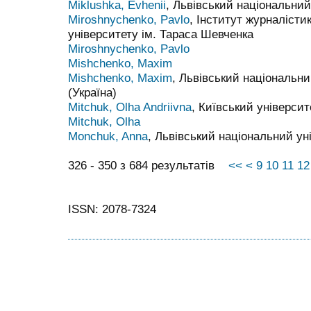
Miklushka, Evhenii
, Львівський національний
Miroshnychenko, Pavlo
, Інститут журналісти
університету ім. Тараса Шевченка
Miroshnychenko, Pavlo
Mishchenko, Maxim
Mishchenko, Maxim
, Львівський національни
(Україна)
Mitchuk, Olha Andriivna
, Київський університ
Mitchuk, Olha
Monchuk, Anna
, Львівський національний ун
326 - 350 з 684 результатів
<<
<
9
10
11
12
ISSN: 2078-7324