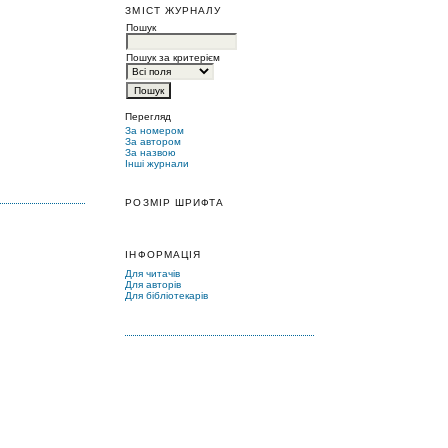
ЗМІСТ ЖУРНАЛУ
Пошук
Пошук за критерієм
Перегляд
За номером
За автором
За назвою
Інші журнали
РОЗМІР ШРИФТА
ІНФОРМАЦІЯ
Для читачів
Для авторів
Для бібліотекарів