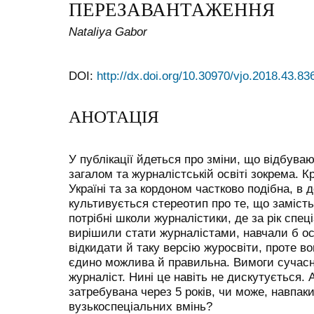
ПЕРЕЗАВАНТАЖЕННЯ
Nataliya Gabor
DOI:
http://dx.doi.org/10.30970/vjo.2018.43.83
АНОТАЦІЯ
У публікації йдеться про зміни, що відбува
загалом та журналістській освіті зокрема. К
Україні та за кордоном частково подібна, в д
культивується стереотип про те, що заміст
потрібні школи журналістики, де за рік спеціа
вирішили стати журналістами, навчали б ос
відкидати й таку версію журосвіти, проте в
єдино можлива й правильна. Вимоги сучасн
журналіст. Нині це навіть не дискутується. 
затребувана через 5 років, чи може, навпаки
вузькоспеціальних вмінь?