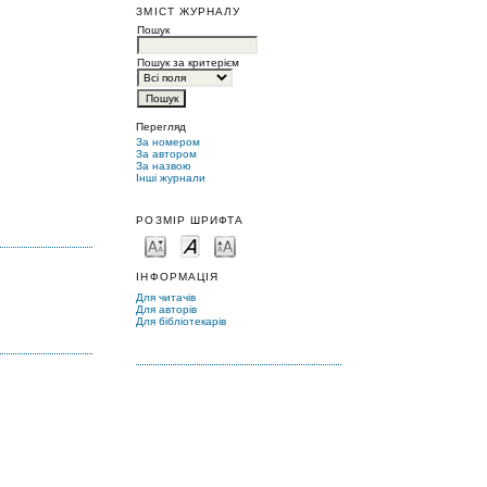
ЗМІСТ ЖУРНАЛУ
Пошук
Пошук за критерієм
Перегляд
За номером
За автором
За назвою
Інші журнали
РОЗМІР ШРИФТА
ІНФОРМАЦІЯ
Для читачів
Для авторів
Для бібліотекарів