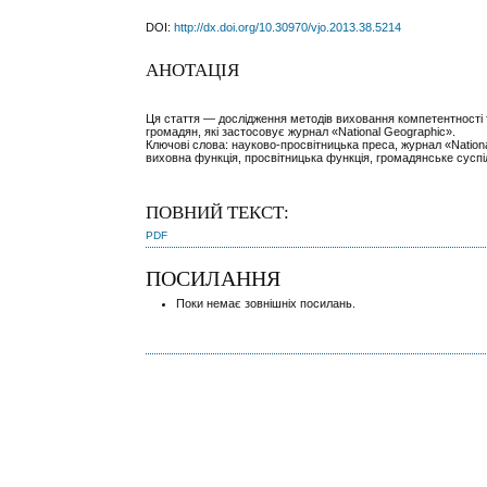
DOI:
http://dx.doi.org/10.30970/vjo.2013.38.5214
АНОТАЦІЯ
Ця стаття — дослідження методів виховання компетентності 
громадян, які застосовує журнал «National Geographic».
Ключові слова: науково-просвітницька преса, журнал «Nation
виховна функція, просвітницька функція, громадянське суспі
ПОВНИЙ ТЕКСТ:
PDF
ПОСИЛАННЯ
Поки немає зовнішніх посилань.