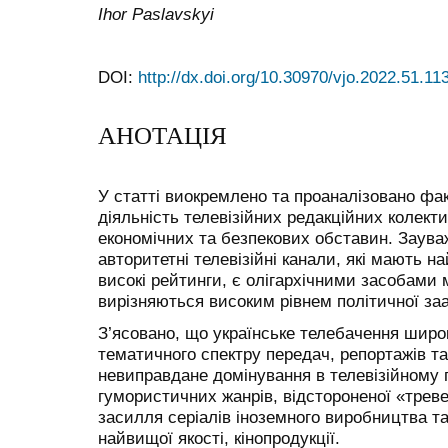
Ihor Paslavskyi
DOI:
http://dx.doi.org/10.30970/vjo.2022.51.11
АНОТАЦІЯ
У статті виокремлено та проаналізовано фа
діяльність телевізійних редакційних колекти
економічних та безпекових обставин. Заува
авторитетні телевізійні канали, які мають н
високі рейтинги, є олігархічними засобами 
вирізняються високим рівнем політичної заа
З’ясовано, що українське телебачення широ
тематичного спектру передач, репортажів та
невиправдане домінування в телевізійному 
гумористичних жанрів, відстороненої «трев
засилля серіалів іноземного виробництва та
найвищої якості, кінопродукції.