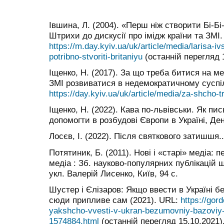
Івшина, Л. (2004). «Перш ніж створити Бі-Бі
Штрихи до дискусії про імідж країни та ЗМІ.
https://m.day.kyiv.ua/uk/article/media/larisa-ivs
potribno-stvoriti-britaniyu
(останній перегляд 1
Іщенко, Н. (2017). За що треба битися на м
ЗМІ розвиватися в недемократичному суспі
https://day.kyiv.ua/uk/article/media/za-shcho
Іщенко, Н. (2022). Кава по-львівськи. Як п
допомогти в розбудові Європи в Україні, День,
Лосєв, І. (2022). Після святкового затишшя...
Потятиник, Б. (2011). Нові і «старі» медіа: 
медіа : Зб. науково-популярних публікацій щ
укл. Валерій Лисенко, Київ, 94 с.
Шустер і Єлізаров: Якщо ввести в Україні 
сюди припливе сам (2021). URL:
https://gor
yakshcho-vvesti-v-ukran-bezumovniy-bazoviy-
1574884.html
(останній перегляд 15.10.2021)