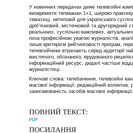
У новинних передачах деякі телевізійні комп
виокремити телеканал 1+1, широко практику
тематиці, нетиповій для українського суспіл
дріб’язковий, містечковий та другорядний с
реальнних, суспільно важливих, актуальни
поза професійною увагою журналістів, аналі
лише критерієм рейтинговості програм, пере
телевізійники втрачають серед аудиторії н
мислячого, обізнаного, ерудованого реципіє
інформаційний ресурс, дедалі частіше відд
журналістиці.
Ключові слова: телебачення, телевізійні кана
масової інформації, редакційний колектив, 
заангажованість засобів масової інформації
ПОВНИЙ ТЕКСТ:
PDF
ПОСИЛАННЯ