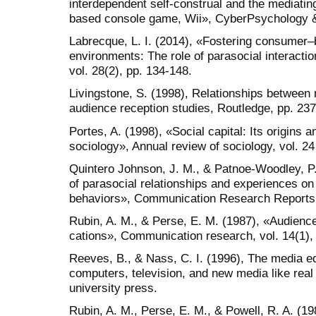
interdependent self-construal and the mediating
based console game, Wii», CyberPsychology & 
Labrecque, L. I. (2014), «Fostering consumer–b
environments: The role of parasocial interactio
vol. 28(2), pp. 134-148.
Livingstone, S. (1998), Relationships between
audience reception studies, Routledge, pp. 237
Portes, A. (1998), «Social capital: Its origins 
sociology», Annual review of sociology, vol. 24 
Quintero Johnson, J. M., & Patnoe-Woodley, P. 
of parasocial relationships and experiences on
behaviors», Communication Research Reports, 
Rubin, A. M., & Perse, E. M. (1987), «Audience 
cations», Communication research, vol. 14(1), 
Reeves, B., & Nass, C. I. (1996), The media e
computers, television, and new media like rea
university press.
Rubin, A. M., Perse, E. M., & Powell, R. A. (19