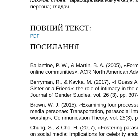
Ключові слова:
парасоціальна комунікація; з
персона; глядач.
ПОВНИЙ ТЕКСТ:
PDF
ПОСИЛАННЯ
Ballantine, P. W., & Martin, B. A. (2005), «Form
online communities», ACR North American Adva
Berryman, R., & Kavka, M. (2017), «I Guess A
Sister or a Friend»: the role of intimacy in the 
Journal of Gender Studies, vol. 26 (3), pp. 307
Brown, W. J. (2015), «Examining four process
media personae: Transportation, parasocial inte
worship», Communication Theory, vol. 25(3), p
Chung, S., & Cho, H. (2017), «Fostering parasoc
on so­cial media: Implications for celebrity e