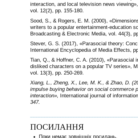
interaction, and local television news viewin
vol. 12(2), pp. 155-180.
Sood, S., & Rogers, E. M. (2000), «Dimensions o
writers to a popular entertainment-education so
Broadcasting & Electronic Media, vol. 44(3), p
Stever, G. S. (2017), «Parasocial theory: Co
International Encyclopedia of Media Effects, pp
Tian, Q., & Hoffner, C. A. (2010), «Parasocial i
disliked characters on a popular TV series»,
vol. 13(3), pp. 250-269.
Xiang, L., Zheng, X., Lee, M. K., & Zhao, D. (
impulse buying behavior on social commerce pl
interaction»,
International journal of informat
347.
ПОСИЛАННЯ
Поки немає зовнішніх посилань.