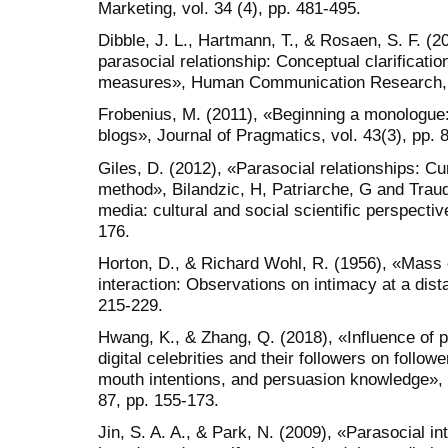
Marketing, vol. 34 (4), pp. 481-495.
Dibble, J. L., Hartmann, T., & Rosaen, S. F. (2
parasocial relationship: Conceptual clarificati
measures», Human Communication Research, vo
Frobenius, M. (2011), «Beginning a monologue
blogs», Journal of Pragmatics, vol. 43(3), pp. 
Giles, D. (2012), «Parasocial relationships: Cu
method», Bilandzic, H, Patriarche, G and Traudt
media: cultural and social scientific perspecti
176.
Horton, D., & Richard Wohl, R. (1956), «Mass
interaction: Observations on intimacy at a dist
215-229.
Hwang, K., & Zhang, Q. (2018), «Influence of p
digital ce­lebrities and their followers on follo
mouth in­ten­tions, and persuasion knowledge»
87, pp. 155-173.
Jin, S. A. A., & Park, N. (2009), «Parasocial in