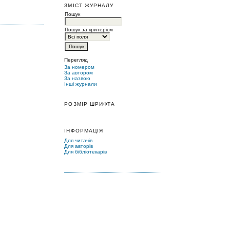
ЗМІСТ ЖУРНАЛУ
Пошук
Пошук за критерієм
Перегляд
За номером
За автором
За назвою
Інші журнали
РОЗМІР ШРИФТА
ІНФОРМАЦІЯ
Для читачів
Для авторів
Для бібліотекарів