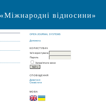
я «Міжнародні відносини»
OPEN JOURNAL SYSTEMS
Допомога
КОРИСТУВАЧ
Ім'я користувача
Пароль
Запам'ятати мене
СПОВІЩЕННЯ
Дивитися
Сповістити
МОВА