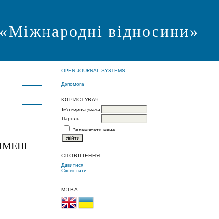
я «Міжнародні відносини»
OPEN JOURNAL SYSTEMS
Допомога
КОРИСТУВАЧ
Ім'я користувача
Пароль
Запам'ятати мене
ІМЕНІ
СПОВІЩЕННЯ
Дивитися
Сповістити
МОВА