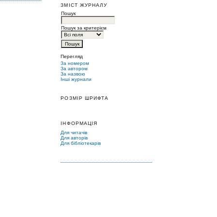
ЗМІСТ ЖУРНАЛУ
Пошук
Пошук за критерієм
Перегляд
За номером
За автором
За назвою
Інші журнали
РОЗМІР ШРИФТА
ІНФОРМАЦІЯ
Для читачів
Для авторів
Для бібліотекарів