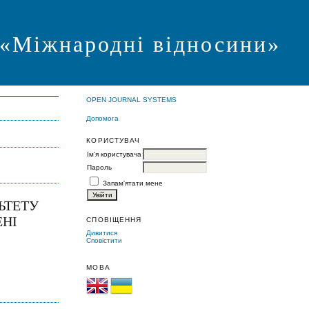
я «Міжнародні відносини»
OPEN JOURNAL SYSTEMS
Допомога
КОРИСТУВАЧ
Ім'я користувача
Пароль
Запам'ятати мене
ЬТЕТУ
ЕНІ
СПОВІЩЕННЯ
Дивитися
Сповістити
МОВА