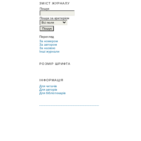
ЗМІСТ ЖУРНАЛУ
Пошук
Пошук за критерієм
Перегляд
За номером
За автором
За назвою
Інші журнали
РОЗМІР ШРИФТА
ІНФОРМАЦІЯ
Для читачів
Для авторів
Для бібліотекарів