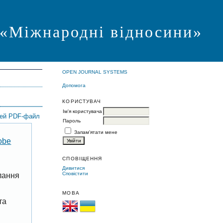
я «Міжнародні відносини»
OPEN JOURNAL SYSTEMS
Допомога
КОРИСТУВАЧ
Ім'я користувача
цей PDF-файл
Пароль
Запам'ятати мене
obe
СПОВІЩЕННЯ
Дивитися
Сповістити
лання
МОВА
та