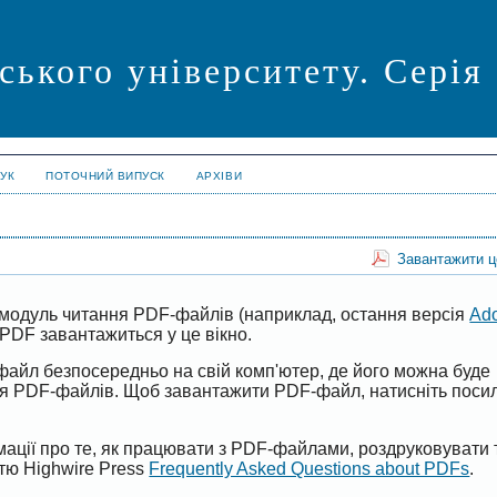
ського університету. Сері
УК
ПОТОЧНИЙ ВИПУСК
АРХІВИ
Завантажити 
модуль читання PDF-файлів (наприклад, остання версія
Ad
PDF завантажиться у це вікно.
файл безпосередньо на свій комп'ютер, де його можна буде
ня PDF-файлів. Щоб завантажити PDF-файл, натисніть поси
ації про те, як працювати з PDF-файлами, роздруковувати 
ттю Highwire Press
Frequently Asked Questions about PDFs
.