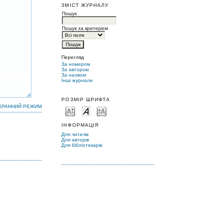
ЗМІСТ ЖУРНАЛУ
Пошук
Пошук за критерієм
Перегляд
За номером
За автором
За назвою
Інші журнали
РОЗМІР ШРИФТА
КРАННИЙ РЕЖИМ
ІНФОРМАЦІЯ
Для читачів
Для авторів
Для бібліотекарів