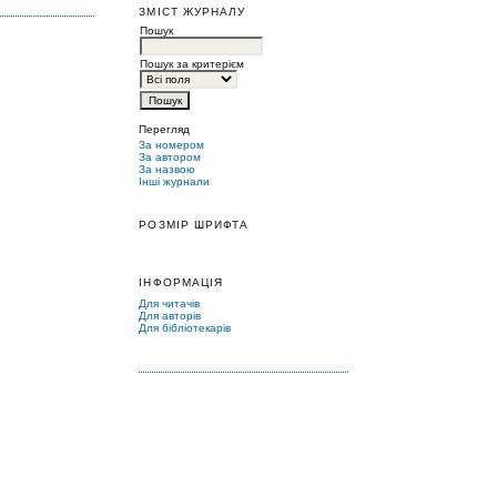
ЗМІСТ ЖУРНАЛУ
Пошук
Пошук за критерієм
Перегляд
За номером
За автором
За назвою
Інші журнали
РОЗМІР ШРИФТА
ІНФОРМАЦІЯ
Для читачів
Для авторів
Для бібліотекарів