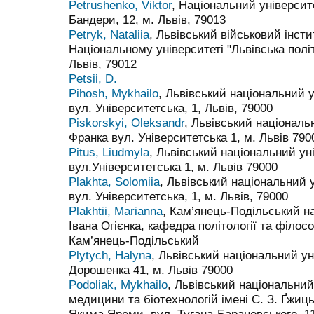
Petrushenko, Viktor
, Національний університе
Бандери, 12, м. Львів, 79013
Petryk, Nataliia
, Львівський військовий інсти
Національному університеті "Львівська політе
Львів, 79012
Petsii, D.
Pihosh, Mykhailo
, Львівський національний у
вул. Університетська, 1, Львів, 79000
Piskorskyi, Oleksandr
, Львівський національ
Франка вул. Університетська 1, м. Львів 790
Pitus, Liudmyla
, Львівський національний ун
вул.Університетська 1, м. Львів 79000
Plakhta, Solomiia
, Львівський національний у
вул. Університетська, 1, м. Львів, 79000
Plakhtii, Marianna
, Кам’янець-Подільський на
Івана Огієнка, кафедра політології та філосо
Кам’янець-Подільський
Plytych, Halyna
, Львівський національний ун
Дорошенка 41, м. Львів 79000
Podoliak, Mykhailo
, Львівський національний
медицини та біотехнологій імені С. З. Ґжиць