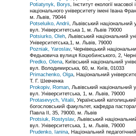
Potiatynyk, Borys
, Інститут екології масової
національного університету імені Івана Фран
м. Львів, 79044
Potseluiko, Andrii
, Львівський національний у
вул. Університетська 1, м. Львів 79000
Potsiurko, Oleh
, Львівський національний уні
Університетська,1, м. Львів, 79000
Pozniak, Yaroslav
, Чернівецький національни
Федьковича вулиця Коцюбинського, 2, Черні
Predko, Olena
, Київський національний унів
вул. Володимирська, 60, м. Київ, 01033
Primachenko, Olga
, Національний університе
Т. Г. Шевченка
Prokopiv, Roman
, Львівський національний у
вул. Університетська, 1, м. Львів, 79000
Protasevych, Vitalii
, Український католицьки
богословський факультет, кафедра пастораль
Павла II, 35, 79000, м. Львів
Protsiuk, Rostyslav
, Львівський національний
вул. Університетська, 1, м. Львів, 79000
Prudenko, Ianina
, Національний педагогічний