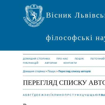
Вісник Львівсь
філософські на
ДОМАШНЯ СТОРІНКА
ПРО НАС
ПОШУК
ПОТОЧНИЙ
ПУБЛІКАЦІЙ
АВТОРАМ
КОНТАКТИ
Домашня сторінка
>
Пошук
>
Перегляд списку авторів
ПЕРЕГЛЯД СПИСКУ АВТ
А
Б
В
Г
Ґ
Д
Е
Є
Ж
З
И
І
Ї
К
Л
М
Н
О
П
Р
С
Т
У
Ф
Х
Ц
Ч
Ш
Щ
Ь
Ю
Я
Всі