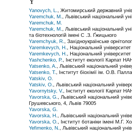
Y
Yanovych, L.
, Житомирський державний унів
Yaremchuk, M.
, Львівський національний уні
Yaremchuk, M.
Yaremchuk, M.
, Львівський національний ун
та біотехнологій імені С .З. Ґжицького
Yaremchyuk, R.
, Західноукраїнське орнітоло
Yaremkevych, H.
, Національний університет 
Yaremkevych, H.
, Національний університет 
Yashchenko, P.
, Інститут екології Карпат НА
Yatsenko, A.
, Львівський національний уніве
Yatsenko, T.
, Інститут біохімії ім. О.В. Пал
Yatskiv, O.
Yatskiv, O.
, Львівський національний універ
Yavornytsky, V.
, Інститут екології Карпат НА
Yavorska, G.
, Львівський національний уніве
Грушевського, 4, Львів 79005
Yavorska, G.
Yavorska, H.
, Львівський національний уніве
Yavorska, O.
, Інститут ботаніки імені М.Г. 
Yefimenko, N.
, Львівський національний унів