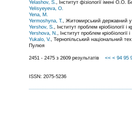
Yelashov, S.
, Інститут фізіології імені О.О.
Yelisyeyeva, O.
Yena, M.
Yermoshyna, T.
, Житомирський державний ун
Yershov, S.
, Інститут проблем кріобіології 
Yershova, N.
, Інститут проблем кріобіології
Yukalo, V.
, Тернопільський національний тех
Пулюя
2451 - 2475 з 2609 результатів
<<
<
94
95
ISSN: 2075-5236