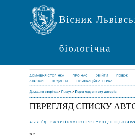
Вісник Львівсь
біологічна
ДОМАШНЯ СТОРІНКА
ПРО НАС
УВІЙТИ
ПОШУК
АНОНСИ
ПОДАННЯ
ПУБЛІКАЦІЙНА ЕТИКА
Домашня сторінка
>
Пошук
>
Перегляд списку авторів
ПЕРЕГЛЯД СПИСКУ АВТ
А
Б
В
Г
Ґ
Д
Е
Є
Ж
З
И
І
Ї
К
Л
М
Н
О
П
Р
С
Т
У
Ф
Х
Ц
Ч
Ш
Щ
Ь
Ю
Я
Всі