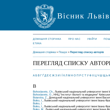
Вісник Львів
ДОМАШНЯ СТОРІНКА
ПРО НАС
УВІЙТИ
ПОШ
ЕТИКА
Домашня сторінка
>
Пошук
>
Перегляд списку авторів
ПЕРЕГЛЯД СПИСКУ АВТОР
А
Б
В
Г
Ґ
Д
Е
Є
Ж
З
И
І
Ї
К
Л
М
Н
О
П
Р
С
Т
У
Ф
Х
Ц
Ч
Ш
Щ
Ь
B
Bohoslavets, Ch.
, Львівський національний університет імені 
Bohoslavets, O.
, ННЦ “Інститут біології та медицини” Київсь
Boiarska, Z.
, Донецький національний університет імені Васи
Boiko, I.
, Львівський національний університет імені Івана Фр
Boiko, I.
Boiko, I.
, Львівський національний університет імені Івана Фр
Boiko, M.
, Львівський національний університет імені Івана