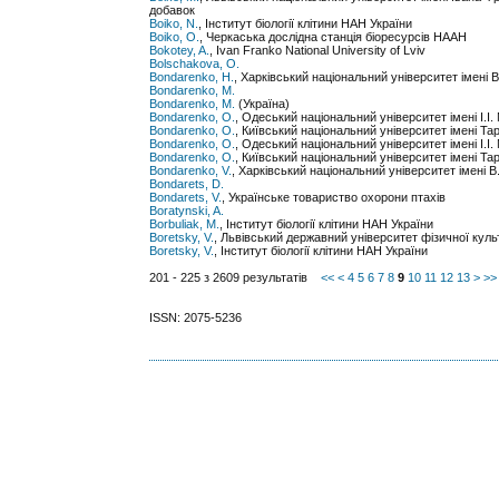
добавок
Boiko, N.
, Інститут біології клітини НАН України
Boiko, О.
, Черкаська дослідна станція біоресурсів НААН
Bokotey, A.
, Ivan Franko National University of Lviv
Bolschakova, O.
Bondarenko, H.
, Харківський національний університет імені 
Bondarenko, M.
Bondarenko, M.
(Україна)
Bondarenko, O.
, Одеський національний університет імені І.І
Bondarenko, O.
, Київський національний університет імені Т
Bondarenko, O.
, Одеський національний університет імені І.
Bondarenko, O.
, Київський національний університет імені Та
Bondarenko, V.
, Харківський національний університет імені В
Bondarets, D.
Bondarets, V.
, Українське товариство охорони птахів
Boratynski, A.
Borbuliak, M.
, Інститут біології клітини НАН України
Boretsky, V.
, Львівський державний університет фізичної куль
Boretsky, V.
, Інститут біології клітини НАН України
201 - 225 з 2609 результатів
<<
<
4
5
6
7
8
9
10
11
12
13
>
>>
ISSN: 2075-5236