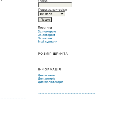
Пошук
Пошук за критерієм
Перегляд
За номером
За автором
За назвою
Інші журнали
РОЗМІР ШРИФТА
ІНФОРМАЦІЯ
Для читачів
Для авторів
Для бібліотекарів