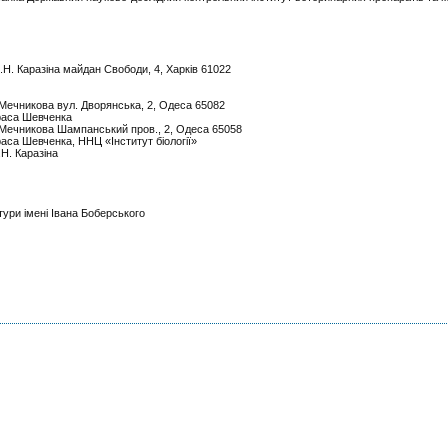
В.Н. Каразіна майдан Свободи, 4, Харків 61022
. Мечникова вул. Дворянська, 2, Одеса 65082
араса Шевченка
І. Мечникова Шампанський пров., 2, Одеса 65058
раса Шевченка, ННЦ «Інститут біології»
.Н. Каразіна
тури імені Івана Боберського