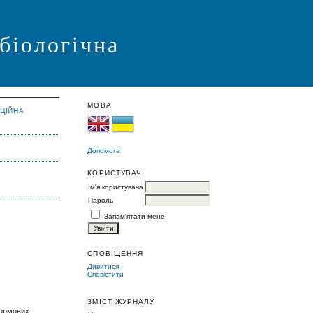
 біологічна
МОВА
АЦІЙНА
Допомога
КОРИСТУВАЧ
Ім'я користувача
Пароль
Запам'ятати мене
СПОВІЩЕННЯ
Дивитися
Сповістити
ЗМІСТ ЖУРНАЛУ
кормових