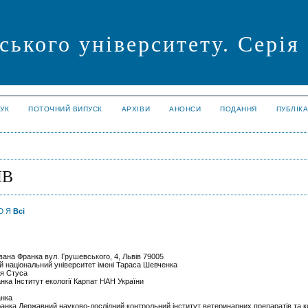
ського університету. Серія
УК
ПОТОЧНИЙ ВИПУСК
АРХІВИ
АНОНСИ
ПОДАННЯ
ПУБЛІК
ІВ
Ю
Я
Всі
Івана Франка вул. Грушевського, 4, Львів 79005
кий національний університет імені Тараса Шевченка
ля Стуса
анка Інститут екології Карпат НАН України
анка
 Франка Державний науково-дослідний контрольний інститут ветеринарних препаратів та 