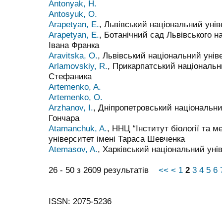
Antonyak, H.
Antosyuk, O.
Arapetyan, E.
, Львівський національний унів
Arapetyan, E.
, Ботанічний сад Львівського н
Івана Франка
Aravitska, O.
, Львівський національний унів
Arlamovskіy, R.
, Прикарпатський національн
Стефаника
Artemenko, A.
Artemenko, O.
Arzhanov, I.
, Дніпропетровський національни
Гончара
Atamanchuk, A.
, ННЦ “Інститут біології та 
університет імені Тараса Шевченка
Atemasov, A.
, Харківський національний унів
26 - 50 з 2609 результатів
<<
<
1
2
3
4
5
6
ISSN: 2075-5236