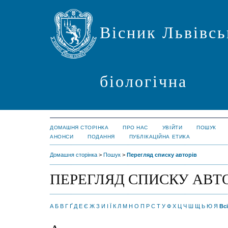
Вісник Львівсь
біологічна
ДОМАШНЯ СТОРІНКА
ПРО НАС
УВІЙТИ
ПОШУК
АНОНСИ
ПОДАННЯ
ПУБЛІКАЦІЙНА ЕТИКА
Домашня сторінка
>
Пошук
>
Перегляд списку авторів
ПЕРЕГЛЯД СПИСКУ АВТ
А
Б
В
Г
Ґ
Д
Е
Є
Ж
З
И
І
Ї
К
Л
М
Н
О
П
Р
С
Т
У
Ф
Х
Ц
Ч
Ш
Щ
Ь
Ю
Я
Всі