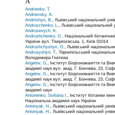
A
Andrienko, T.
Andrievsky, A.
Andriishyn, B.
, Львівський національний унів
Andruschenko, L.
, Львівський національний 
Andrusevych, K.
Andrushchenko, O.
, Національний ботанічни
України вул. Тімірязєвська, 1, Київ 01014
Andrushchyshyn, O.
, Львівський національни
Andrusyshyn, T.
, Тернопільський національни
Володимира Гнатюка
Angelov, G.
, Інститут Біорізноманіття та Ви
академії наук вул. акад. Г. Бончева, 23, Соф
Angelov, G.
, Інститут Біорізноманіття та Ви
академії наук вул. акад. Г. Бончева, 23, Соф
Angelov, G.
, Інститут Біорізноманіття та Ви
академії наук
Antonenko, Svitlana I.
, Інститут ботаніки іме
Національна академія наук України
Antonyak, H.
, Львівський національний увнів
Antonyak, H.
, Львівський національний уніве