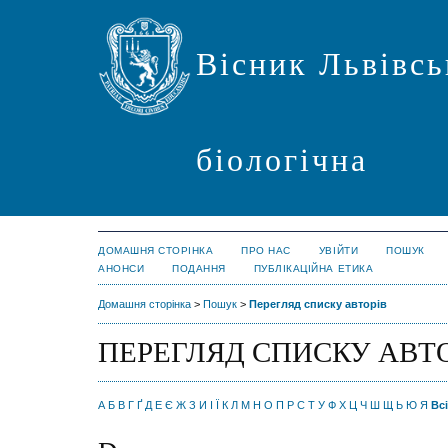
Вісник Львівсь
біологічна
ДОМАШНЯ СТОРІНКА
ПРО НАС
УВІЙТИ
ПОШУК
АНОНСИ
ПОДАННЯ
ПУБЛІКАЦІЙНА ЕТИКА
Домашня сторінка
>
Пошук
>
Перегляд списку авторів
ПЕРЕГЛЯД СПИСКУ АВТ
А
Б
В
Г
Ґ
Д
Е
Є
Ж
З
И
І
Ї
К
Л
М
Н
О
П
Р
С
Т
У
Ф
Х
Ц
Ч
Ш
Щ
Ь
Ю
Я
Всі