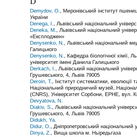
D
Demydov, O.
, Миронівський інститут пшени
України
Denega, I.
, Львівський національний універс
Deneka, M.
, Львівський національний універ
«Експлоджен»
Denysenko, N.
, Львівський національний ме
Галицького
Denysenko, N.
, Кафедра біологічної хімії, 
університет імені Данила Галицького
Derkach, I.
, Львівський національний універ
Грушевського, 4, Львів 79005
Deroin, T.
, Інститут систематики, еволюції т
Національний природничий музей, Націона
(CNRS), Університет Сорбони, EPHE, вул. К
Devyatova, N.
Diakiv, S.
, Львівський національний універси
Грушевського, 4, Львів 79005
Didukh, Ya.
Didur, O.
, Дніпропетровський національний 
Dinya, Z.
, Вища школа м. Ньіредьгаза