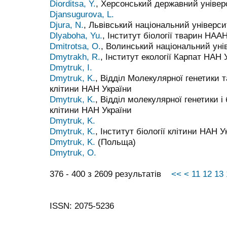
Diorditsa, Y.
, Херсонський державний універ
Djansugurova, L.
Djura, N.
, Львівський національний універси
Dlyaboha, Yu.
, Інститут біології тварин НАА
Dmitrotsa, O.
, Волинський національний унів
Dmytrakh, R.
, Інститут екології Карпат НАН 
Dmytruk, I.
Dmytruk, K.
, Відділ Молекулярної генетики та
клітини НАН України
Dmytruk, K.
, Відділ молекулярної генетики і 
клітини НАН України
Dmytruk, K.
Dmytruk, K.
, Інститут біології клітини НАН У
Dmytruk, K.
(Польща)
Dmytruk, O.
376 - 400 з 2609 результатів
<<
<
11
12
13
ISSN: 2075-5236