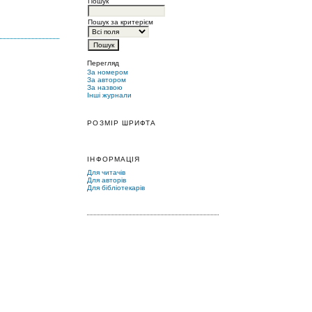
Пошук
Пошук за критерієм
Перегляд
За номером
За автором
За назвою
Інші журнали
РОЗМІР ШРИФТА
ІНФОРМАЦІЯ
Для читачів
Для авторів
Для бібліотекарів