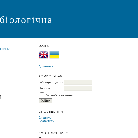
 біологічна
МОВА
АЦІЙНА
Допомога
КОРИСТУВАЧ
Ім'я користувача
Пароль
Запам'ятати мене
.
СПОВІЩЕННЯ
Дивитися
Сповістити
ЗМІСТ ЖУРНАЛУ