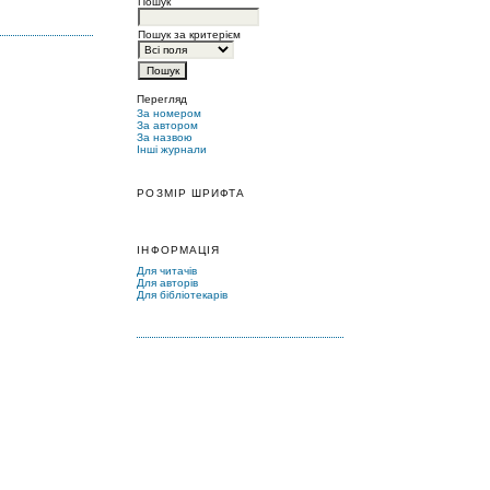
Пошук
Пошук за критерієм
Перегляд
За номером
За автором
За назвою
Інші журнали
РОЗМІР ШРИФТА
ІНФОРМАЦІЯ
Для читачів
Для авторів
Для бібліотекарів