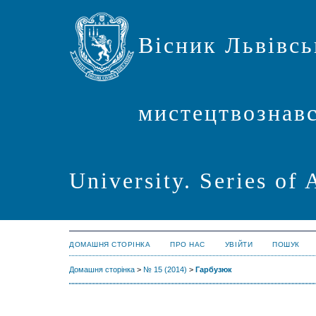
Вісник Львівсь
мистецтвознавст
University. Series of 
ДОМАШНЯ СТОРІНКА
ПРО НАС
УВІЙТИ
ПОШУК
Домашня сторінка
>
№ 15 (2014)
>
Гарбузюк