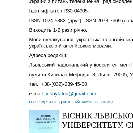
України з питань телебачення і радіомовлен
Ідентифікатор R30-04905.
ISSN 1024-588X (друк), ISSN 2078-7669 (онл
Виходить 1-2 рази річно.
Мови публікування: українська та англійсь
українською й англійською мовами.
Адреса редакції:
Львівський національний університет імені 
вулиця Кирила і Мефодія, 8, Львів, 79005, У
тел.: +38-(032)-239-45-00
e-mail:
visnyk.lnu@gmail.com
|
|
ПЕРЕГЛЯД ЖУРНАЛУ
ПОТОЧНИЙ ВИПУСК
РЕЄСТРАЦІЯ
ВІСНИК ЛЬВІСЬК
УНІВЕРСИТЕТУ. С