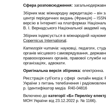
Сфера розповсюдження:
загальнодержавна
Збірник має міжнародну акредитацію – він
центрі періодичних видань (Франція) – ISS
версію в Інтернеті на платформах Національн
В. І. Вернадського Національної академії нау
Збірник індексується в міжнародній наукоме
Copernicus International
.
Категорія читачів:
науковці, педагоги, студ
органів місцевого самоврядування, державни
правоохоронних органів, правової служби н
організаціях, адвокати.
Оригінальна версія збірника:
електронна.
Реєстрація суб'єкта у сфері онлайн медіа:
України з питань телебачення і радіомовлен
р. Ідентифікатор медіа R40-04816
Включено до
категорії «Б» Переліку елек
МОН України від 23.12.2022 р. № 1166).