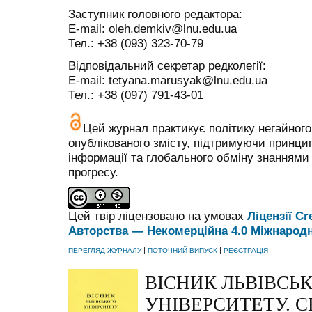
Заступник головного редактора:
E-mail: oleh.demkiv@lnu.edu.ua
Тел.: +38 (093) 323-70-79
Відповідальний секретар редколегії:
E-mail: tetyana.marusyak@lnu.edu.ua
Тел.: +38 (097) 791-43-01
Цей журнал практикує політику негайного
опублікованого змісту, підтримуючи принци
інформації та глобального обміну знаннями 
прогресу.
Цей твір ліцензовано на умовах
Ліцензії C
Авторства — Некомерційна 4.0 Міжнарод
|
|
ПЕРЕГЛЯД ЖУРНАЛУ
ПОТОЧНИЙ ВИПУСК
РЕЄСТРАЦІЯ
ВІСНИК ЛЬВІВСЬ
УНІВЕРСИТЕТУ. С