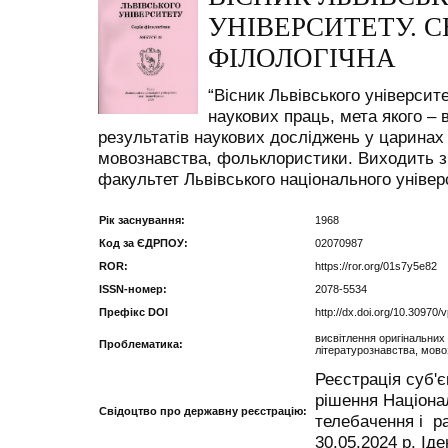
УНІВЕРСИТЕТУ. С
ФІЛОЛОГІЧНА
“Вісник Львівського університе
наукових праць, мета якого – 
результатів наукових досліджень у царинах
мовознавства, фольклористики. Виходить з 
факультет Львівського національного універ
Рік заснування:
1968
Код за ЄДРПОУ:
02070987
ROR:
https://ror.org/01s7y5e82
ISSN-номер:
2078-5534
Префікс DOI
http://dx.doi.org/10.30970/v
висвітлення оригінальних
Проблематика:
літературознавства, мов
Реєстрація суб'є
рішення Націона
Свідоцтво про державну реєстрацію:
телебачення і р
30.05.2024 р. Ід