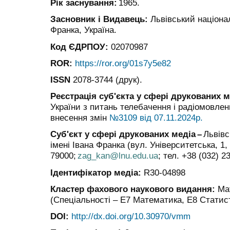
Рік заснування:
1965.
Засновник і Видавець:
Львівський націона
Франка, Україна.
Код ЄДРПОУ:
02070987
ROR:
https://ror.org/01s7y5e82
ISSN
2078-3744
(друк)
.
Реєстрація суб'єкта у сфері друкованих 
України з питань телебачення і радіомовле
внесення змін
№3109 від 07.11.2024р.
Суб'єкт у сфері друкованих медіа
–
Львівс
імені Івана Франка (вул. Університетська, 1, 
79000;
zag_kan@lnu.edu.ua
; тел. +38 (032) 2
Ідентифікатор медіа:
R30-04898
Кластер
фахового
наукового видання:
Мат
(Спеціальності – E7 Математика, E8 Статис
DOI:
http://dx.doi.org/10.30970/vmm