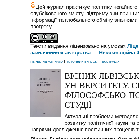
Цей журнал практикує політику негайного 
опублікованого змісту, підтримуючи принци
інформації та глобального обміну знаннями 
прогресу.
Тексти видання ліцензовано на умовах
Ліце
зазначенням авторства — Некомерційна 
|
|
ПЕРЕГЛЯД ЖУРНАЛУ
ПОТОЧНИЙ ВИПУСК
РЕЄСТРАЦІЯ
ВІСНИК ЛЬВІВСЬ
УНІВЕРСИТЕТУ. С
ФІЛОСОФСЬКО-ПО
СТУДІЇ
Актуальні
проблеми
методолог
розвитку
політичної
науки
та
с
напрями
дослідження
політичних
процесів
т