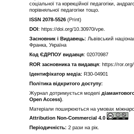
соціальної та корекційної педагогіки, андраг
порівняльної педагогіки тощо.
ISSN 2078-5526
(Print)
DOI
: https://doi.org/10.30970/vpe.
Засновник і Видавець:
Львівський націона
Франка, Україна
Код ЄДРПОУ видавця
: 02070987
ROR засновника та видавця
: https://ror.or
Ідентифікатор медіа
:
R30-04901
Політика відкритого доступу:
Журнал дотримується моделі
діамантового
Open Access)
.
Матеріали поширюються на умовах міжнарод
Attribution Non-Commercial 4.0
Періодичність:
2 рази на рік.