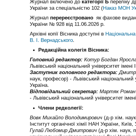
Журнал включено до
категорії Б
переліку д
України за спеціальністю 102 (
Наказ МОН Укр
Журнал
перереєстровано
як фахове вида
України № 928 від 11.06.2026 р.
Архівні копії Вісника доступні в
Національна 
В. І. Вернадського
.
Редакційна колегія Вісника:
Головний редактор:
Котур Богдан Яросл
Львівський національний університет імені І
Заступник головного редактора:
Дмитрі
наук, професор) - Львівський національний у
Україна.
Відповідальний секретар:
Мартяк Роман
- Львівський національний університет імені
Члени редколегії:
Вовк Михайло Володимирович
(д-р хім. нау
Інститут органічної хімії НАН України, Київ, 
Гулай Любомир Дмитрович
(д-р хім. наук,