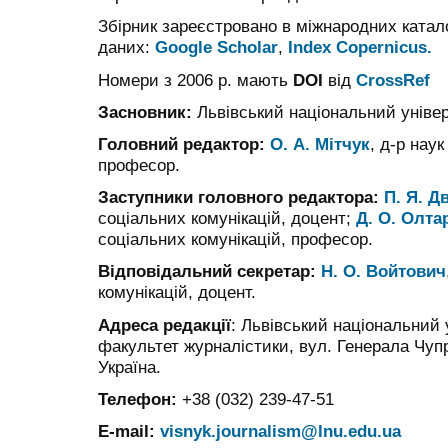
Збірник зареєстровано в міжнародних катал
даних:
Google Scholar
,
Index Copernicus.
Номери з 2006 р. мають
DOI
від
CrossRef
Засновник:
Львівський національний універ
Головний редактор:
О. А. Мітчук
, д-р наук
професор.
Заступники головного редактора:
П. Я.
Д
соціальних комунікацій, доцент;
Д
. О.
Олта
соціальних комунікацій, професор.
Відповідальний секретар:
Н. О.
Войтович
комунікацій, доцент.
Адреса редакції
: Львівський національний 
факультет журналістики, вул. Генерала Чупри
Україна.
Телефон:
+38 (032) 239-47-51
E-mail:
visnyk.journalism@lnu.edu.ua