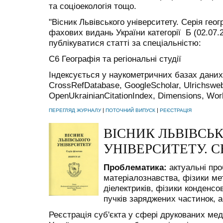
та соціоекологія тощо.
"Вісник Львівського університету. Cерія ге
фахових видань України категорії Б (02.07.
публікуватися статті за спеціальністю:
C6 Географія та регіональні студії
Індексується у
наукометричних
базах дани
CrossRef
Database
,
Google
Scholar
,
Ulrichswe
Open
Ukrainian
Citation
Index
,
Dimensions
,
Wor
|
|
ПЕРЕГЛЯД ЖУРНАЛУ
ПОТОЧНИЙ ВИПУСК
РЕЄСТРАЦІЯ
ВІСНИК ЛЬВІВСЬ
УНІВЕРСИТЕТУ. С
Проблематика:
актуальні про
матеріалознавства, фізики мет
діелектриків, фізики конденсо
пучків заряджених частинок, а
Реєстрація суб'єкта у сфері друкованих мед