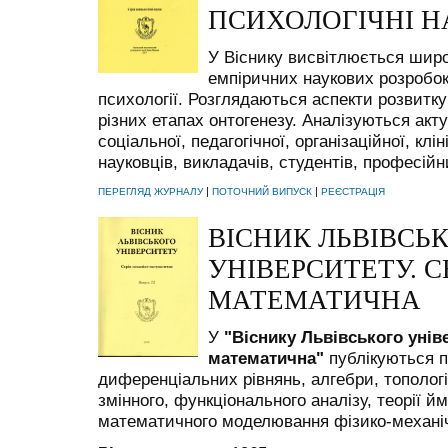
ПСИХОЛОГІЧНІ Н
У Віснику висвітлюється широ
емпіричних наукових розробок 
психології. Розглядаються аспекти розвитк
різних етапах онтогенезу. Аналізуються акт
соціальної, педагогічної, організаційної, клін
науковців, викладачів, студентів, професійн
|
|
ПЕРЕГЛЯД ЖУРНАЛУ
ПОТОЧНИЙ ВИПУСК
РЕЄСТРАЦІЯ
ВІСНИК ЛЬВІВСЬ
УНІВЕРСИТЕТУ. С
МАТЕМАТИЧНА
У
"Віснику
Львівського уніве
математична"
публікуються
п
диференціальних
рівнянь
,
алгебри
,
топологі
змінного
,
функціонального
аналізу
,
теорії
йм
математичного
моделювання
фізико-механі