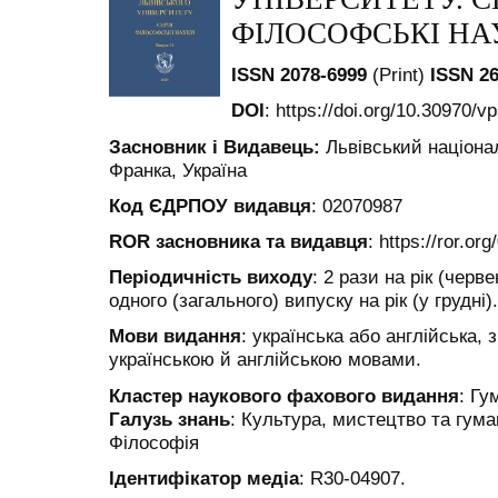
ФІЛОСОФСЬКІ НА
ISSN 2078-6999
(Print)
ISSN 26
DOI
: https://doi.org/10.30970/vp
Засновник і Видавець:
Львівський націона
Франка, Україна
Код ЄДРПОУ видавця
: 02070987
ROR засновника та видавця
: https://ror.or
Періодичність виходу
: 2 рази на рік (чер
одного (загального) випуску на рік (у грудні).
Мови видання
: українська або англійська
українською й англійською мовами.
Кластер наукового фахового видання
: Гу
Галузь знань
: Культура, мистецтво та гума
Філософія
Ідентифікатор медіа
: R30-04907.