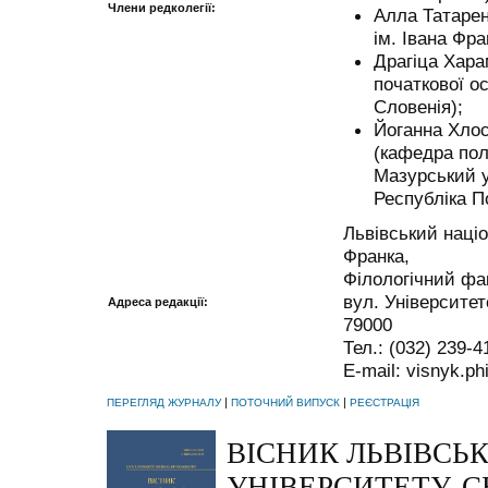
Члени редколегії:
Алла Татарен
ім. Івана Фра
Драгіца Хара
початкової ос
Словенія);
Йоганна Хлост
(кафедра пол
Мазурський у
Республіка П
Львівський націо
Франка,
Філологічний фа
вул. Університетс
Адреса редакції:
79000
Тел.: (032) 239-4
E-mail: visnyk.ph
|
|
ПЕРЕГЛЯД ЖУРНАЛУ
ПОТОЧНИЙ ВИПУСК
РЕЄСТРАЦІЯ
ВІСНИК ЛЬВІВСЬ
УНІВЕРСИТЕТУ. С