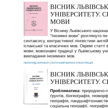
ВІСНИК ЛЬВІВСЬ
УНІВЕРСИТЕТУ. С
МОВИ
У Віснику Львівського націона
“Іноземні мови” розглянуто пи
синтаксису, контрастивної лінгвістики англій
іспанської та класичних мов. Окремі статт
мови, мовознавчі традиції у Львівському ун
викладання іноземних мов.
|
|
ПЕРЕГЛЯД ЖУРНАЛУ
ПОТОЧНИЙ ВИПУСК
РЕЄСТРАЦІЯ
ВІСНИК ЛЬВІВСЬ
УНІВЕРСИТЕТУ. С
Проблематика:
природничо-ге
ґрунтів, біогеографія, геомор
географія, ландшафтознавство
соціальна географії, географі