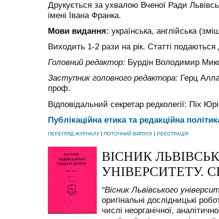
Друкується за ухвалою Вченої Ради Львівсь
імені Івана Франка.
Мови видання:
українська, англійська (зм
Виходить 1-2 рази на рік. Статті подаються 
Головний редактор:
Бурдін Володимир Микол
Заступник головного редактора:
Герц Алла
проф.
Відповідальний секретар редколегії: Піх Юр
Публікаційна етика та редакційна політи
|
|
ПЕРЕГЛЯД ЖУРНАЛУ
ПОТОЧНИЙ ВИПУСК
РЕЄСТРАЦІЯ
ВІСНИК ЛЬВІВСЬ
УНІВЕРСИТЕТУ. С
“
Вісник Львівського університ
оригінальні дослідницькі роботи
числі неорганічної, аналітичної