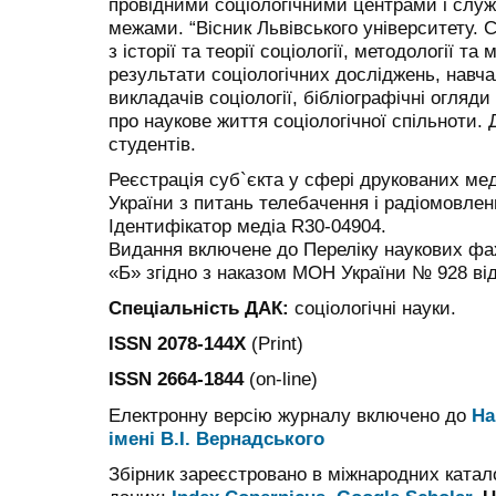
провідними соціологічними центрами і службам
межами. “Вісник Львівського університету. Се
з історії та теорії соціології, методології т
результати соціологічних досліджень, навч
викладачів соціології, бібліографічні огляди
про наукове життя соціологічної спільноти. 
студентів.
Реєстрація суб`єкта у сфері друкованих ме
України з питань телебачення і радіомовлен
Ідентифікатор медіа R30-04904.
Видання включене до Переліку наукових фах
«Б» згідно з наказом МОН України № 928 від
Спеціальність ДАК:
соціологічні науки.
ISSN 2078-144X
(Print)
ISSN 2664-1844
(on-line)
Електронну версію журналу включено до
На
імені В.І. Вернадського
Збірник зареєстровано в міжнародних катал