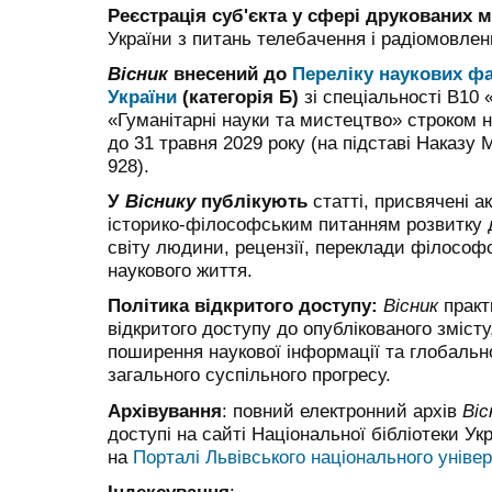
Реєстрація суб'єкта у сфері
друкованих м
України з питань
телебачення і радіомовлен
Вісник
внесений до
Переліку наукових ф
України
(категорія Б)
зі спеціальності В10 
«Гуманітарні науки та мистецтво» строком н
до 31 травня 2029 року
(
н
а
підставі
Наказу
928
).
У
Віснику
публікують
статті
, присвячені
ак
історико-філософськ
и
м
п
итанням
розвитку
д
світу людини,
рецензії, переклади філософ
наукового життя.
Політика відкритого доступу:
Вісник
практ
відкритого доступу до опублікованого зміст
поширення наукової інформації та глобальн
загального суспільного прогресу.
Архівування
: повний електронний архів
Віс
доступі на сайті Національної бібліотеки Укр
на
Порталі Львівського національного універ
Індексування
: