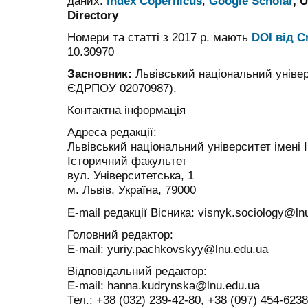
даних:
Index Copernicus
,
Google Scholar
, 
Directory
Номери та статті з 2017 р. мають
DOI від C
10.30970
Засновник:
Львівський національний універ
ЄДРПОУ 02070987
)
.
Контактна інформація
Адреса редакції:
Львівський національний університет імені 
Історичний факультет
вул. Університетська, 1
м. Львів, Україна, 79000
E-mail редакції Вісника: visnyk.sociology@ln
Головний редактор:
E-mail: yuriy.pachkovskyy@lnu.edu.ua
Відповідальний редактор:
E-mail: hanna.kudrynska@lnu.edu.ua
Тел.: +38 (032) 239-42-80, +38 (097) 454-6238