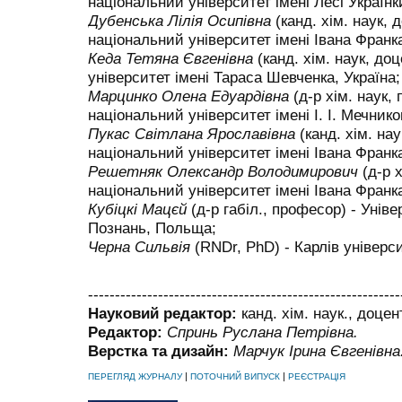
національний університет імені Лесі Українки
Дубенська Лілія Осипівна
(канд. хім. наук, 
національний університет імені Івана Франка
Кеда Тетяна Євгенівна
(канд. хім. наук, до
університет імені Тараса Шевченка, Україна;
Марцинко Олена Едуардівна
(д-р хім. наук,
національний університет імені І. І. Мечнико
Пукас Світлана Ярославівна
(канд. хім. нау
національний університет імені Івана Франка
Решетняк Олександр Володимирович
(д-р х
національний університет імені Івана Франка
Кубіцкі Мацєй
(д-р габіл., професор) - Унів
Познань, Польща;
Черна Сильвія
(RNDr, PhD) - Карлів універси
----------------------------------------------------------
Науковий редактор:
канд. хім. наук., доце
Редактор:
Спринь Руслана Петрівна.
Верстка та дизайн:
Марчук Ірина Євгенівна
|
|
ПЕРЕГЛЯД ЖУРНАЛУ
ПОТОЧНИЙ ВИПУСК
РЕЄСТРАЦІЯ